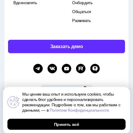
Вдохновлять
Онбордить
Общаться
Развивать
Заказать демо
Мы ценим ваш опыт и используем cookies, чтобы
сделать блог удобнее и персонализировать
рекомендации. Подробнее о том, как мы работаем с
Все права и материалы принадлежат Motivity. Копирование и распространение материалов
возможно только с указанием источника.
данными, — в
Политике Конфиденциальности.
Политика обработки данных
Принять всё
© 2015—2026 Motivity