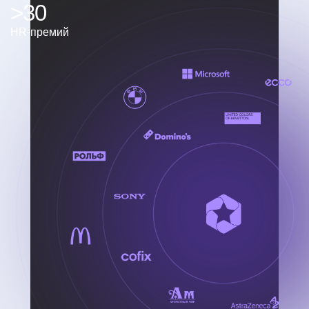
>30
HR-премий