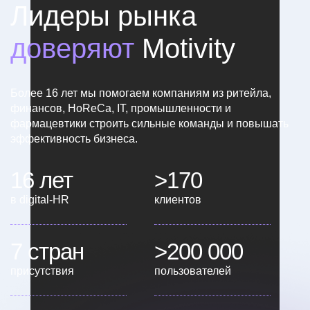
Лидеры рынка
доверяют
Motivity
Более 16 лет мы помогаем компаниям из ритейла,
финансов, HoReCa, IT, промышленности и
фармацевтики строить сильные команды и повышать
эффективность бизнеса.
16 лет
>170
в digital-HR
клиентов
7 стран
>200 000
присутствия
пользователей