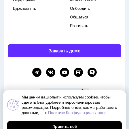
Вдохновлять
Онбордить
Общаться
Развивать
Заказать демо
Мы ценим ваш опыт и используем cookies, чтобы
сделать блог удобнее и персонализировать
рекомендации. Подробнее о том, как мы работаем с
Все права и материалы принадлежат Motivity. Копирование и распространение материалов
возможно только с указанием источника.
данными, — в
Политике Конфиденциальности.
Политика обработки данных
Принять всё
© 2015—2026 Motivity