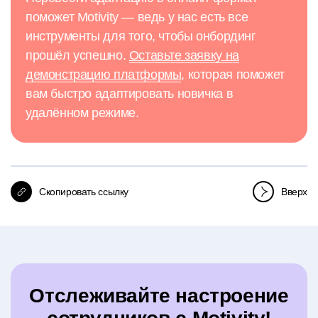
поможет Motivity — ведь у нас есть все
инструменты для того, чтобы онбординг
прошёл успешно.
Оставьте заявку на
демонстрацию платформы
, которая поможет
вам быстро адаптировать новичка в
удалённом режиме.
Скопировать ссылку
Вверх
Отслеживайте настроение