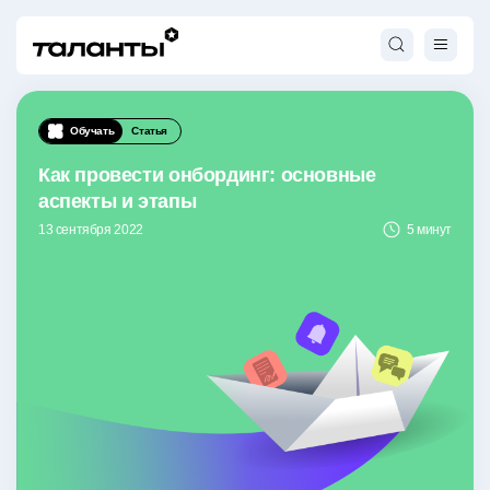
Обучать
Статья
Как провести онбординг: основные
аспекты и этапы
13 сентября 2022
5 минут