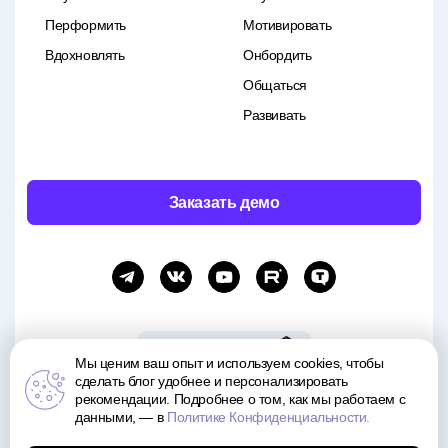
Перформить
Мотивировать
Вдохновлять
Онбордить
Общаться
Развивать
Заказать демо
Мы ценим ваш опыт и используем cookies, чтобы
сделать блог удобнее и персонализировать
рекомендации. Подробнее о том, как мы работаем с
Все права и материалы принадлежат Motivity. Копирование и распространение материалов
возможно только с указанием источника.
данными, — в
Политике Конфиденциальности.
Политика обработки данных