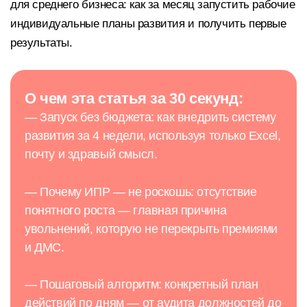
для среднего бизнеса: как за месяц запустить рабочие
индивидуальные планы развития и получить первые
результаты.
О чем эта статья за 30 секунд:
— Запуск без бюджета: как внедрить систему
развития за 4 недели, используя только Excel,
почту и здравый смысл.
— Почему ИПР — не роскошь: отсутствие
понятного роста — главная причина
увольнений, которую не перекрыть премиями
и ДМС.
— Пошаговый алгоритм: конкретный план
действий по дням — от аудита должностей до