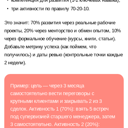
компетенция для развития (1-2 ключевых навыка);
три активности по правилу 70-20-10.
Это значит: 70% развития через реальные рабочие
проекты, 20% через менторство и обмен опытом, 10%
через формальное обучение (курсы, книги, статьи).
Добавьте метрику успеха (как поймем, что
получилось) и даты ревью (контрольные точки каждые
2 недели).
Пример: цель — через 3 месяца
самостоятельно вести переговоры с
крупными клиентами и закрывать 2 из 3
сделок. Активность 1 (70%): взять 5 встреч
под супервизией старшего менеджера, затем
3 самостоятельно. Активность 2 (20%):