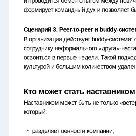
и проводится обмен опытом между нович
формирует командный дух и позволяет б
Сценарий 3. Peer-to-peer и buddy-систе
В организации действует buddy-система:
сотруднику неформального «друга»-наста
освоиться в первые недели. Такой подхо
культурой и большим количеством удале
Кто может стать наставником
Наставником может быть не только «ветер
который:
разделяет ценности компании;