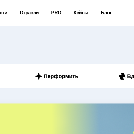
сти
Отрасли
PRO
Кейсы
Блог
Перформить
Вд